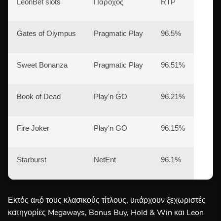
LeonBet slots
Πάροχος
RTP
Gates of Olympus
Pragmatic Play
96.5%
Sweet Bonanza
Pragmatic Play
96.51%
Book of Dead
Play'n GO
96.21%
Fire Joker
Play'n GO
96.15%
Starburst
NetEnt
96.1%
Εκτός από τους κλασικούς τίτλους, υπάρχουν ξεχωριστές