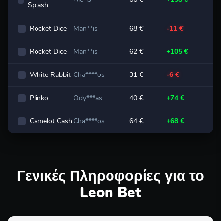
VIP
Starburst
Gio**os
65 €
-11 €
Bigger Bass
Ale*is
66 €
+158 €
Splash
Rocket Dice
Man**is
68 €
-11 €
Rocket Dice
Man**is
62 €
+105 €
White Rabbit
Cha****os
31 €
-6 €
Γενικές Πληροφορίες για το
Leon Bet