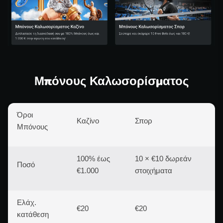
Μπόνους Καλωσορίσματος
Όροι
Καζίνο
Σπορ
Μπόνους
100% έως
10 × €10 δωρεάν
Ποσό
€1.000
στοιχήματα
Ελάχ.
€20
€20