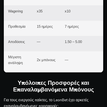
κατάθεση
Wagering
x35
x10
Προθεσμία
15 ημέρες
7 ημέρες
Αποδόσεις
—
1.50 – 5.00
Μέγιστη
2x μπόνους
—
ανάληψη
Υπόλοιπες Προσφορές και
Επαναλαμβανόμενα Μπόνους
Για τους ενεργούς παίκτες, το LeonBet έχει αρκετές