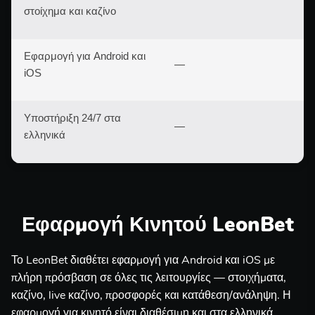
καλωσορίσματος για
—
στοίχημα και καζίνο
Εφαρμογή για Android και
—
iOS
Υποστήριξη 24/7 στα
—
ελληνικά
Εφαρμογή Κινητού LeonBet
Το LeonBet διαθέτει εφαρμογή για Android και iOS με
πλήρη πρόσβαση σε όλες τις λειτουργίες — στοιχήματα,
καζίνο, live καζίνο, προσφορές και κατάθεση/ανάληψη. Η