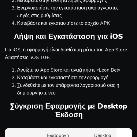
Μεταβείτε στην ενότητα λήψης εφαρμογής
Ενεργοποιήστε την εγκατάσταση από άγνωστες
πηγές στις ρυθμίσεις
Κατεβάστε και εγκαταστήστε το αρχείο APK
Λήψη και Εγκατάσταση για iOS
Για iOS, η εφαρμογή είναι διαθέσιμη μέσω του App Store.
Απαιτήσεις: iOS 10+.
Ανοίξτε το App Store και αναζητήστε «Leon Bet»
Κατεβάστε και εγκαταστήστε την εφαρμογή
Συνδεθείτε με τον υπάρχοντα λογαριασμό σας ή
δημιουργήστε νέο
Σύγκριση Εφαρμογής με Desktop
Έκδοση