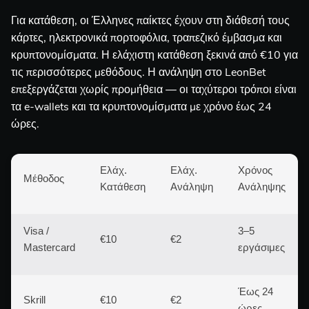
LeonBet
Για κατάθεση, οι Έλληνες παίκτες έχουν στη διάθεσή τους
κάρτες, ηλεκτρονικά πορτοφόλια, τραπεζικό έμβασμα και
κρυπτονομίσματα. Η ελάχιστη κατάθεση ξεκινά από €10 για
τις περισσότερες μεθόδους. Η ανάληψη στο LeonBet
επεξεργάζεται χωρίς προμήθεια — οι ταχύτεροι τρόποι είναι
τα e-wallets και τα κρυπτονομίσματα με χρόνο έως 24
ώρες.
Ελάχ.
Ελάχ.
Χρόνος
Μέθοδος
Κατάθεση
Ανάληψη
Ανάληψης
Visa /
3–5
€10
€2
Mastercard
εργάσιμες
Έως 24