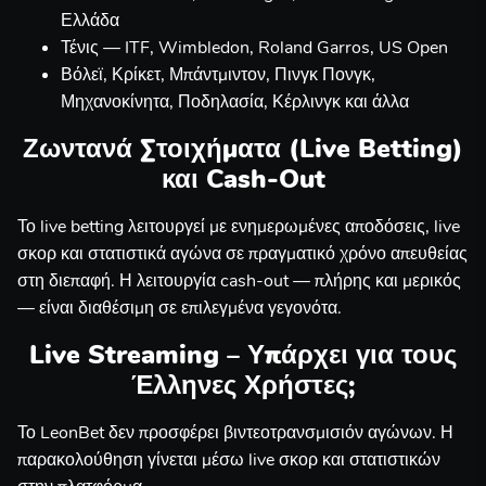
Μπάσκετ — NBA, EuroLeague, Basket League
Ελλάδα
Τένις — ITF, Wimbledon, Roland Garros, US Open
Βόλεϊ, Κρίκετ, Μπάντμιντον, Πινγκ Πονγκ,
Μηχανοκίνητα, Ποδηλασία, Κέρλινγκ και άλλα
Ζωντανά Στοιχήματα (Live Betting)
και Cash-Out
Το live betting λειτουργεί με ενημερωμένες αποδόσεις, live
σκορ και στατιστικά αγώνα σε πραγματικό χρόνο απευθείας
στη διεπαφή. Η λειτουργία cash-out — πλήρης και μερικός
— είναι διαθέσιμη σε επιλεγμένα γεγονότα.
Live Streaming – Υπάρχει για τους
Έλληνες Χρήστες;
Το LeonBet δεν προσφέρει βιντεοτρανσμισιόν αγώνων. Η
παρακολούθηση γίνεται μέσω live σκορ και στατιστικών