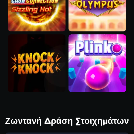
Ζωντανή Δράση Στοιχημάτων