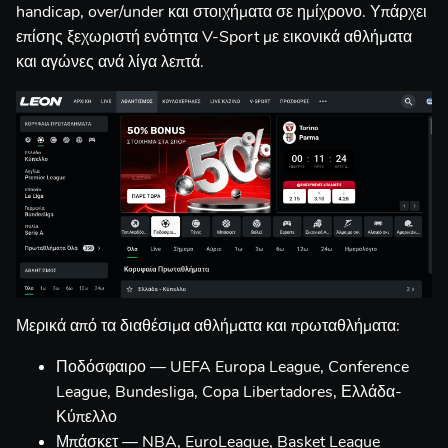
αθλήματα, με αγορές από απλά αποτελέσματα μέχρι
handicap, over/under και στοιχήματα σε ημίχρονο. Υπάρχει
επίσης ξεχωριστή ενότητα V-Sport με εικονικά αθλήματα
και αγώνες ανά λίγα λεπτά.
Μερικά από τα διαθέσιμα αθλήματα και πρωταθλήματα:
Ποδόσφαιρο — UEFA Europa League, Conference
League, Bundesliga, Copa Libertadores, Ελλάδα-
Κύπελλο