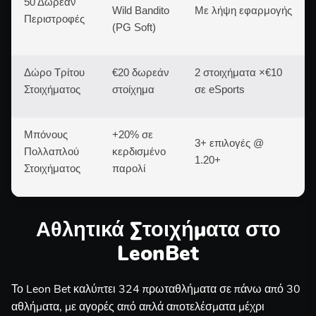
50 FS στο
50 Δωρεάν
Wild Bandito
Με λήψη εφαρμογής
Περιστροφές
(PG Soft)
Δώρο Τρίτου
€20 δωρεάν
2 στοιχήματα ×€10
Στοιχήματος
στοίχημα
σε eSports
Μπόνους
+20% σε
3+ επιλογές @
Πολλαπλού
κερδισμένο
1.20+
Στοιχήματος
παρολί
Αθλητικά Στοιχήματα στο
LeonBet
Το Leon Bet καλύπτει 324 πρωταθλήματα σε πάνω από 30